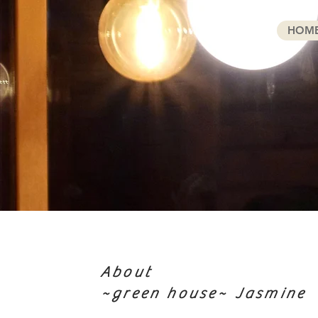
HOM
About
~green house~ Jasmine