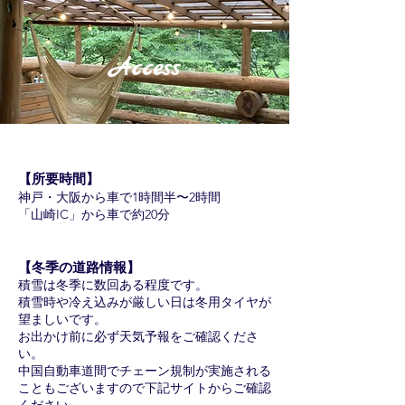
Access
【所要時間】
神戸・大阪から車で1時間半〜2時間
「山崎IC」から車で約20分
【冬季の道路情報】
積雪は冬季に数回ある程度です。
積雪時や冷え込みが厳しい日は冬用タイヤが
望ましいです。
お出かけ前に必ず天気予報をご確認くださ
い。
中国自動車道間でチェーン規制が実施される
ことも​ございますので下記サイトからご確認