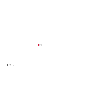
コメント
コメントを追加…
【全国旅行支援の受付終
全国旅行支援の
了について】
いて